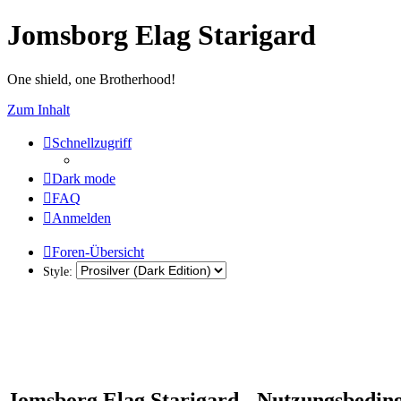
Jomsborg Elag Starigard
One shield, one Brotherhood!
Zum Inhalt
Schnellzugriff
Dark mode
FAQ
Anmelden
Foren-Übersicht
Style:
Jomsborg Elag Starigard - Nutzungsbedin