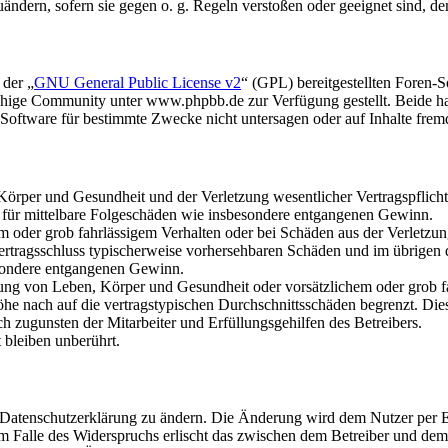
uändern, sofern sie gegen o. g. Regeln verstoßen oder geeignet sind, 
 der „
GNU General Public License v2
“ (GPL) bereitgestellten Foren
hige Community unter www.phpbb.de zur Verfügung gestellt. Beide hab
oftware für bestimmte Zwecke nicht untersagen oder auf Inhalte frem
rper und Gesundheit und der Verletzung wesentlicher Vertragspflichten
ch für mittelbare Folgeschäden wie insbesondere entgangenen Gewinn.
em oder grob fahrlässigem Verhalten oder bei Schäden aus der Verletz
i Vertragsschluss typischerweise vorhersehbaren Schäden und im übrigen
besondere entgangenen Gewinn.
ng von Leben, Körper und Gesundheit oder vorsätzlichem oder grob fah
e nach auf die vertragstypischen Durchschnittsschäden begrenzt. Dies
h zugunsten der Mitarbeiter und Erfüllungsgehilfen des Betreibers.
bleiben unberührt.
e Datenschutzerklärung zu ändern. Die Änderung wird dem Nutzer per E-
m Falle des Widerspruchs erlischt das zwischen dem Betreiber und dem 