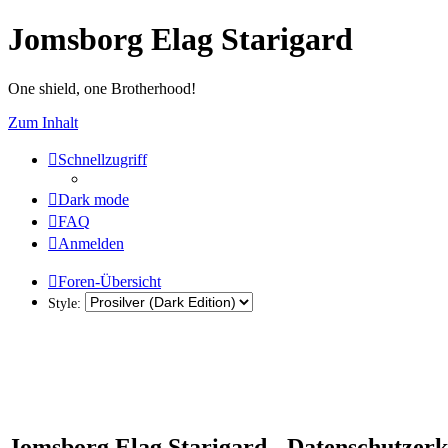
Jomsborg Elag Starigard
One shield, one Brotherhood!
Zum Inhalt
Schnellzugriff
Dark mode
FAQ
Anmelden
Foren-Übersicht
Style:
Jomsborg Elag Starigard - Datenschutzer