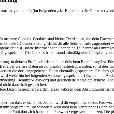
/forum.starigard.com“) (im Folgenden „der Betreiber“) die Daten verw
s mehrere Cookies. Cookies sind kleine Textdateien, die dein Browser 
ie aktuelle ID deiner Sitzung (damit dir alle Seitenaufrufe zugeordnet
angemeldet bist) sowie Informationen über deine Teilnahme an Umfragen
ID gespeichert. Die Cookies haben standardmäßig eine Gültigkeit von e
ierung, in deinem Profil oder deinem persönlichem Bereich angibst. Für
reiber weitere Daten als notwendig festgelegt wurden, so ist dies für 
 werden die dort eingegebenen Daten ebenfalls gespeichert. Gleiches gi
e wird weiterhin bei folgenden Aktionen gespeichert: Löschen und Änd
ktivierung, Benutzer-Passwort) und gescheiterte Anmeldeversuche. D
d nicht dauerhaft gespeichert.
eitere Daten gespeichert werden. Dazu gehören dein Abstimmungsverhal
nktionen.
ert, so dass es sicher ist. Jedoch wird dir empfohlen, dieses Passwor
it ihm sorgsam um. Insbesondere wird dich kein Vertreter des Betreibe
nst du die Funktion „Ich habe mein Passwort vergessen“ benutzen. Di