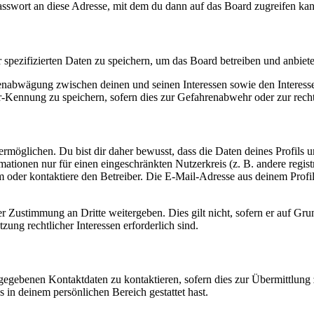
asswort an diese Adresse, mit dem du dann auf das Board zugreifen kan
r spezifizierten Daten zu speichern, um das Board betreiben und anbiet
ssenabwägung zwischen deinen und seinen Interessen sowie den Interes
-Kennung zu speichern, sofern dies zur Gefahrenabwehr oder zur recht
möglichen. Du bist dir daher bewusst, dass die Daten deines Profils und
mationen nur für einen eingeschränkten Nutzerkreis (z. B. andere regist
oder kontaktiere den Betreiber. Die E-Mail-Adresse aus deinem Profil 
r Zustimmung an Dritte weitergeben. Dies gilt nicht, sofern er auf Gr
zung rechtlicher Interessen erforderlich sind.
ngegebenen Kontaktdaten zu kontaktieren, sofern dies zur Übermittlung z
s in deinem persönlichen Bereich gestattet hast.