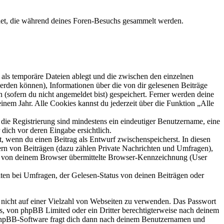
endet, die während deines Foren-Besuchs gesammelt werden.
als temporäre Dateien ablegt und die zwischen den einzelnen
 werden können), Informationen über die von dir gelesenen Beiträge
 (sofern du nicht angemeldet bist) gespeichert. Ferner werden deine
inem Jahr. Alle Cookies kannst du jederzeit über die Funktion „Alle
 die Registrierung sind mindestens ein eindeutiger Benutzername, eine
dich vor deren Eingabe ersichtlich.
lt, wenn du einen Beitrag als Entwurf zwischenspeicherst. In diesen
ern von Beiträgen (dazu zählen Private Nachrichten und Umfragen),
ie von deinem Browser übermittelte Browser-Kennzeichnung (User
ten bei Umfragen, der Gelesen-Status von deinen Beiträgen oder
t nicht auf einer Vielzahl von Webseiten zu verwenden. Das Passwort
rs, von phpBB Limited oder ein Dritter berechtigterweise nach deinem
e phpBB-Software fragt dich dann nach deinem Benutzernamen und