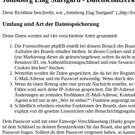
Diese Richtlinie beschreibt, wie „Jomsborg Elag Starigard“ („http:/
Umfang und Art der Datenspeicherung
Deine Daten werden auf vier verschiedene Arten gesammelt:
Die Forensoftware phpBB erstellt bei deinem Besuch des Board
Aufrufen des Boards erhalten bleiben. In diesen Cookies sind d
(zur Markierung dieser als gelesen/ungelesen; sofern du nicht 
Benutzer-ID, ein Authentifizierungsschlüssel und eine Session-
Cookies löschen“ löschen.
Weiterhin werden die Daten gespeichert, die du bei der Registr
E-Mail-Adresse und ein Passwort notwendig. Wenn durch den Bet
Wenn du einen Beitrag oder eine private Nachricht erstellst, so
Fällen wird auch deine IP-Adresse gespeichert. Die IP-Adress
Änderungen an zentralen Profildaten (E-Mail-Adresse, Kontoa
Agent) wird nur in der „Wer ist online?“-Funktion angezeigt un
Schließlich erfordern einzelne Funktionen des Boards, dass w
explizit von dir gesetzte Lesezeichen oder Benachrichtigungsfu
Dein Passwort wird mit einer Einwege-Verschlüsselung (Hash) gespeich
ist dein Schlüssel zu deinem Benutzerkonto für das Board, also geh m
Passwort fragen. Solltest du dein Passwort vergessen haben, so kan