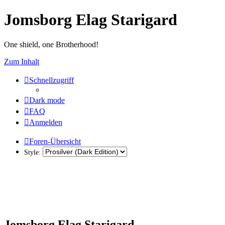
Jomsborg Elag Starigard
One shield, one Brotherhood!
Zum Inhalt
Schnellzugriff
Dark mode
FAQ
Anmelden
Foren-Übersicht
Style:
Jomsborg Elag Starigard -