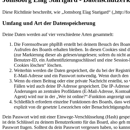
Diese Richtlinie beschreibt, wie „Jomsborg Elag Starigard“ („http:/
Umfang und Art der Datenspeicherung
Deine Daten werden auf vier verschiedene Arten gesammelt:
Die Forensoftware phpBB erstellt bei deinem Besuch des Board
Aufrufen des Boards erhalten bleiben. In diesen Cookies sind d
(zur Markierung dieser als gelesen/ungelesen; sofern du nicht 
Benutzer-ID, ein Authentifizierungsschlüssel und eine Session-
Cookies löschen“ löschen.
Weiterhin werden die Daten gespeichert, die du bei der Registr
E-Mail-Adresse und ein Passwort notwendig. Wenn durch den Bet
Wenn du einen Beitrag oder eine private Nachricht erstellst, so
Fällen wird auch deine IP-Adresse gespeichert. Die IP-Adress
Änderungen an zentralen Profildaten (E-Mail-Adresse, Kontoa
Agent) wird nur in der „Wer ist online?“-Funktion angezeigt un
Schließlich erfordern einzelne Funktionen des Boards, dass w
explizit von dir gesetzte Lesezeichen oder Benachrichtigungsfu
Dein Passwort wird mit einer Einwege-Verschlüsselung (Hash) gespeich
ist dein Schlüssel zu deinem Benutzerkonto für das Board, also geh m
Passwort fragen. Solltest du dein Passwort vergessen haben, so kan