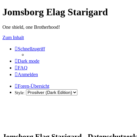
Jomsborg Elag Starigard
One shield, one Brotherhood!
Zum Inhalt
Schnellzugriff
Dark mode
FAQ
Anmelden
Foren-Übersicht
Style:
Jomsborg Elag Starigard - Datenschutzer