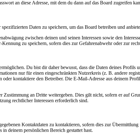
asswort an diese Adresse, mit dem du dann auf das Board zugreifen kan
r spezifizierten Daten zu speichern, um das Board betreiben und anbiet
ssenabwägung zwischen deinen und seinen Interessen sowie den Interes
-Kennung zu speichern, sofern dies zur Gefahrenabwehr oder zur recht
möglichen. Du bist dir daher bewusst, dass die Daten deines Profils und
mationen nur für einen eingeschränkten Nutzerkreis (z. B. andere regist
oder kontaktiere den Betreiber. Die E-Mail-Adresse aus deinem Profil 
r Zustimmung an Dritte weitergeben. Dies gilt nicht, sofern er auf Gr
zung rechtlicher Interessen erforderlich sind.
ngegebenen Kontaktdaten zu kontaktieren, sofern dies zur Übermittlung z
s in deinem persönlichen Bereich gestattet hast.