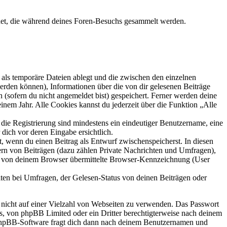
endet, die während deines Foren-Besuchs gesammelt werden.
als temporäre Dateien ablegt und die zwischen den einzelnen
 werden können), Informationen über die von dir gelesenen Beiträge
 (sofern du nicht angemeldet bist) gespeichert. Ferner werden deine
inem Jahr. Alle Cookies kannst du jederzeit über die Funktion „Alle
 die Registrierung sind mindestens ein eindeutiger Benutzername, eine
dich vor deren Eingabe ersichtlich.
lt, wenn du einen Beitrag als Entwurf zwischenspeicherst. In diesen
ern von Beiträgen (dazu zählen Private Nachrichten und Umfragen),
ie von deinem Browser übermittelte Browser-Kennzeichnung (User
ten bei Umfragen, der Gelesen-Status von deinen Beiträgen oder
t nicht auf einer Vielzahl von Webseiten zu verwenden. Das Passwort
rs, von phpBB Limited oder ein Dritter berechtigterweise nach deinem
e phpBB-Software fragt dich dann nach deinem Benutzernamen und