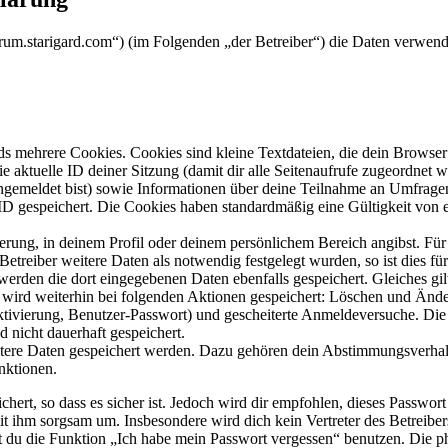
/forum.starigard.com“) (im Folgenden „der Betreiber“) die Daten verw
s mehrere Cookies. Cookies sind kleine Textdateien, die dein Browser 
ie aktuelle ID deiner Sitzung (damit dir alle Seitenaufrufe zugeordnet
angemeldet bist) sowie Informationen über deine Teilnahme an Umfragen
ID gespeichert. Die Cookies haben standardmäßig eine Gültigkeit von e
ierung, in deinem Profil oder deinem persönlichem Bereich angibst. Für
reiber weitere Daten als notwendig festgelegt wurden, so ist dies für 
 werden die dort eingegebenen Daten ebenfalls gespeichert. Gleiches gi
e wird weiterhin bei folgenden Aktionen gespeichert: Löschen und Änd
ktivierung, Benutzer-Passwort) und gescheiterte Anmeldeversuche. D
d nicht dauerhaft gespeichert.
eitere Daten gespeichert werden. Dazu gehören dein Abstimmungsverhal
nktionen.
ert, so dass es sicher ist. Jedoch wird dir empfohlen, dieses Passwor
it ihm sorgsam um. Insbesondere wird dich kein Vertreter des Betreibe
nst du die Funktion „Ich habe mein Passwort vergessen“ benutzen. Di