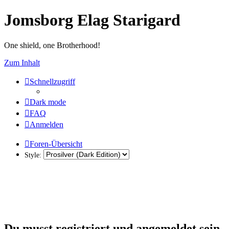
Jomsborg Elag Starigard
One shield, one Brotherhood!
Zum Inhalt
Schnellzugriff
Dark mode
FAQ
Anmelden
Foren-Übersicht
Style:
Du musst registriert und angemeldet sein,